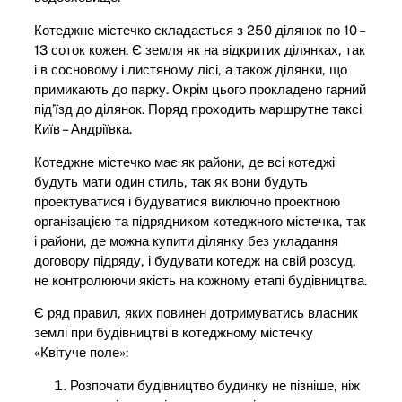
Котеджне містечко складається з 250 ділянок по 10 –
13 соток кожен. Є земля як на відкритих ділянках, так
і в сосновому і листяному лісі, а також ділянки, що
примикають до парку. Окрім цього прокладено гарний
під’їзд до ділянок. Поряд проходить маршрутне таксі
Київ – Андріївка.
Котеджне містечко має як райони, де всі котеджі
будуть мати один стиль, так як вони будуть
проектуватися і будуватися виключно проектною
організацією та підрядником котеджного містечка, так
і райони, де можна купити ділянку без укладання
договору підряду, і будувати котедж на свій розсуд,
не контролюючи якість на кожному етапі будівництва.
Є ряд правил, яких повинен дотримуватись власник
землі при будівництві в котеджному містечку
«Квітуче поле»:
Розпочати будівництво будинку не пізніше, ніж