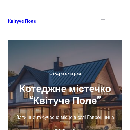
Skip
to
content
Квітуче Поле
Створи свій рай
Котеджне містечко
“Квітуче Поле”
Затишне та сучасне місце в селі Гавронщина
Написати